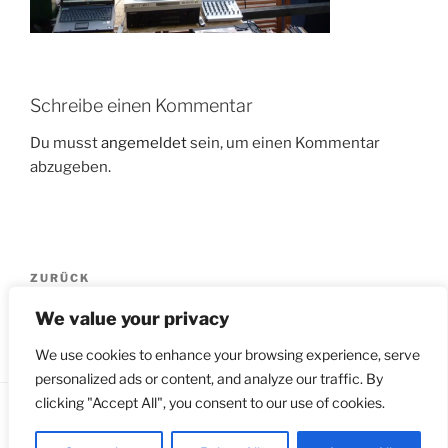
Schreibe einen Kommentar
Du musst
angemeldet
sein, um einen Kommentar
abzugeben.
Beitragsnavigation
Vorheriger
ZURÜCK
Beitrag
P1030850
We value your privacy
We use cookies to enhance your browsing experience, serve
personalized ads or content, and analyze our traffic. By
clicking "Accept All", you consent to our use of cookies.
Impressum & Datenschutz
Stolz präsentiert von
WordPress