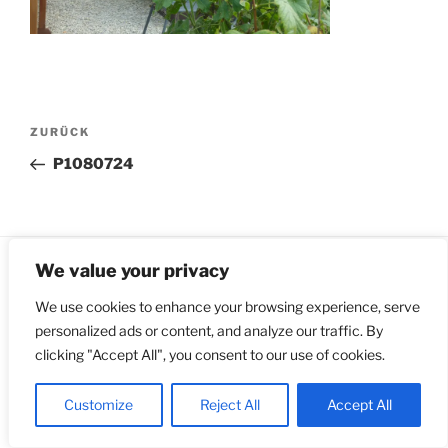
Beitragsnavigation
Vorheriger
ZURÜCK
Beitrag
P1080724
We value your privacy
Impressum & Datenschutz
Stolz präsentiert von
WordPress
We use cookies to enhance your browsing experience, serve
personalized ads or content, and analyze our traffic. By
clicking "Accept All", you consent to our use of cookies.
Customize
Reject All
Accept All